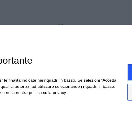
portante
r le finalità indicate nei riquadri in basso. Se selezioni "Accetta
i quali ci autorizzi ad utilizzare selezionando i riquadri in basso.
ie nella nostra politica sulla privacy.
da Provinciale Alba/Barolo | Località San Cassiano, 34
ceretto@ceretto.com
Visite: Tel. +39 0173 268033 |
visit@ceretto.com