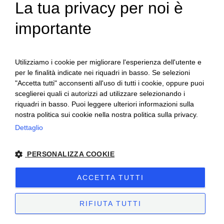
La tua privacy per noi è
ENGLISH
- i dati raccolti per le finalità di cui ai punti
importante
ITALIAN
a), b), e), f) g) saranno trattati secondo
legge e per il tempo necessario a svolgere
Utilizziamo i cookie per migliorare l'esperienza dell'utente e
le attività di cui alle finalità sopra riportate,
per le finalità indicate nei riquadri in basso. Se selezioni
e successivamente conservati per il tempo
"Accetta tutti" acconsenti all'uso di tutti i cookie, oppure puoi
necessario imposto dagli obblighi di legge
sceglierei quali ci autorizzi ad utilizzare selezionando i
riquadri in basso. Puoi leggere ulteriori informazioni sulla
e/o comunque entro gli ordinari termini di
nostra politica sui cookie nella nostra politica sulla privacy.
prescrizione (10 anni) tenendo conto di
Dettaglio
eventuali termini discendenti
dall’instaurazione di contenziosi;
PERSONALIZZA COOKIE
- i dati raccolti per le finalità di cui al punto
ACCETTA TUTTI
c) e d) i dati verranno trattati previa
acquisizione del Suo consenso, e saranno
RIFIUTA TUTTI
conservati fino a revoca del consenso