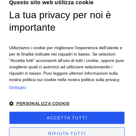
Questo sito web utilizza cookie
La tua privacy per noi è
ENGLISH
importante
ITALIAN
Utilizziamo i cookie per migliorare l'esperienza dell'utente e
per le finalità indicate nei riquadri in basso. Se selezioni
"Accetta tutti" acconsenti all'uso di tutti i cookie, oppure puoi
sceglierei quali ci autorizzi ad utilizzare selezionando i
riquadri in basso. Puoi leggere ulteriori informazioni sulla
nostra politica sui cookie nella nostra politica sulla privacy.
Ceretto Aziende Vitivinicole S.r.l. | Strada
Dettaglio
Provinciale Alba/Barolo | Località San
PERSONALIZZA COOKIE
Cassiano, 34 | 12051 Alba (CN) | Tel.
+39.0173.282582 |
ceretto@ceretto.com
ACCETTA TUTTI
Visite: Tel. +39 0173 268033 |
visit@ceretto.com
RIFIUTA TUTTI