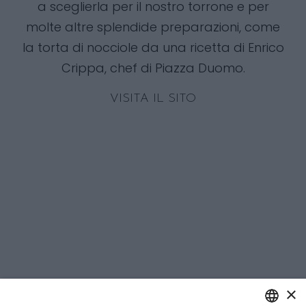
a sceglierla per il nostro torrone e per
molte altre splendide preparazioni, come
la torta di nocciole da una ricetta di Enrico
Crippa, chef di Piazza Duomo.
VISITA IL SITO
×