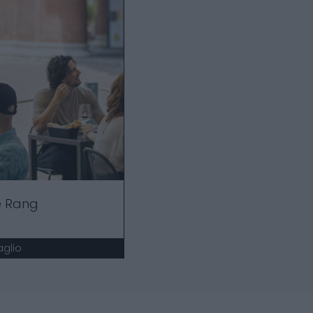
 Rang
aglio