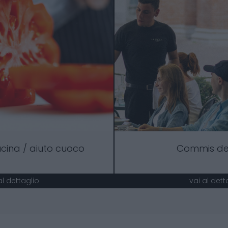
cina / aiuto cuoco
Commis de
al dettaglio
vai al dett