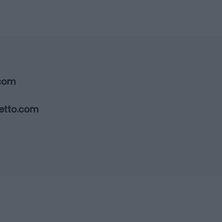
.com
etto.com