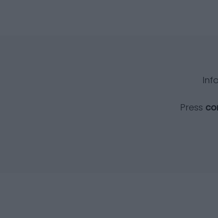
Inf
Press
co