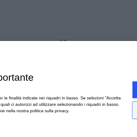
portante
r le finalità indicate nei riquadri in basso. Se selezioni "Accetta
i quali ci autorizzi ad utilizzare selezionando i riquadri in basso.
ie nella nostra politica sulla privacy.
da Provinciale Alba/Barolo | Località San Cassiano, 34