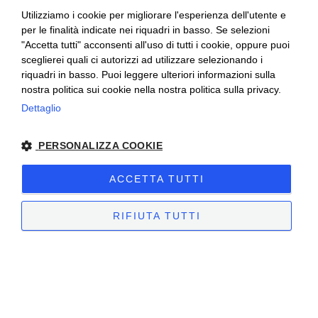
Utilizziamo i cookie per migliorare l'esperienza dell'utente e
per le finalità indicate nei riquadri in basso. Se selezioni
"Accetta tutti" acconsenti all'uso di tutti i cookie, oppure puoi
sceglierei quali ci autorizzi ad utilizzare selezionando i
riquadri in basso. Puoi leggere ulteriori informazioni sulla
nostra politica sui cookie nella nostra politica sulla privacy.
Ceretto Aziende Vitivinicole S.r.l. | Strada
Dettaglio
Provinciale Alba/Barolo | Località San
PERSONALIZZA COOKIE
Cassiano, 34 | 12051 Alba (CN) | Tel.
+39.0173.282582 |
ceretto@ceretto.com
ACCETTA TUTTI
Visite: Tel. +39 0173 268033 |
visit@ceretto.com
RIFIUTA TUTTI
Note legali
|
Cookie policy
|
Privacy policy
|
Codice etico - Legge 231
|
Whistleblowing
STRETTAMENTE NECESSARI
PERFORMANCE
TARGETING