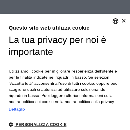
×
Questo sito web utilizza cookie
La tua privacy per noi è
ENGLISH
importante
ITALIAN
Utilizziamo i cookie per migliorare l'esperienza dell'utente e
per le finalità indicate nei riquadri in basso. Se selezioni
"Accetta tutti" acconsenti all'uso di tutti i cookie, oppure puoi
sceglierei quali ci autorizzi ad utilizzare selezionando i
riquadri in basso. Puoi leggere ulteriori informazioni sulla
nostra politica sui cookie nella nostra politica sulla privacy.
Ceretto Aziende Vitivinicole S.r.l. | Strada
Dettaglio
Provinciale Alba/Barolo | Località San
PERSONALIZZA COOKIE
Cassiano, 34 | 12051 Alba (CN) | Tel.