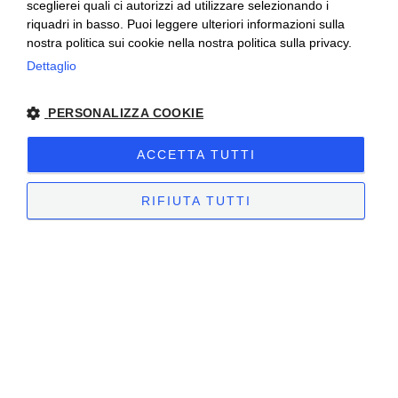
sceglierei quali ci autorizzi ad utilizzare selezionando i
riquadri in basso. Puoi leggere ulteriori informazioni sulla
nostra politica sui cookie nella nostra politica sulla privacy.
Ceretto Aziende Vitivinicole S.r.l. | Strada
Dettaglio
Provinciale Alba/Barolo | Località San
PERSONALIZZA COOKIE
Cassiano, 34 | 12051 Alba (CN) | Tel.
+39.0173.282582 |
ceretto@ceretto.com
ACCETTA TUTTI
Visite: Tel. +39 0173 268033 |
visit@ceretto.com
RIFIUTA TUTTI
Note legali
|
Cookie policy
|
Privacy policy
|
Codice etico - Legge 231
|
Whistleblowing
STRETTAMENTE NECESSARI
PERFORMANCE
TARGETING
FUNZIONALITÀ
NON CLASSIFICATI
Sito creato da
etinet.it