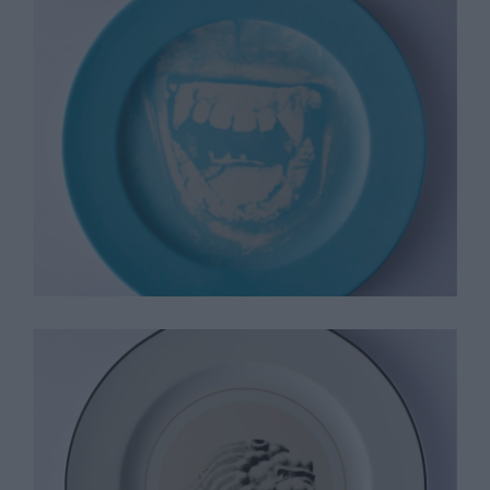
John Baldessarri
Lynn Davis