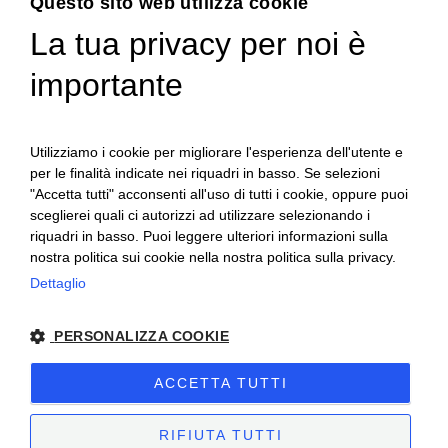
Questo sito web utilizza cookie
La tua privacy per noi è
ENGLISH
importante
ITALIAN
Utilizziamo i cookie per migliorare l'esperienza dell'utente e
per le finalità indicate nei riquadri in basso. Se selezioni
"Accetta tutti" acconsenti all'uso di tutti i cookie, oppure puoi
sceglierei quali ci autorizzi ad utilizzare selezionando i
riquadri in basso. Puoi leggere ulteriori informazioni sulla
nostra politica sui cookie nella nostra politica sulla privacy.
Ceretto Aziende Vitivinicole S.r.l. | Strada
Dettaglio
Provinciale Alba/Barolo | Località San
PERSONALIZZA COOKIE
Cassiano, 34 | 12051 Alba (CN) | Tel.
+39.0173.282582 |
ceretto@ceretto.com
ACCETTA TUTTI
Visite: Tel. +39 0173 268033 |
visit@ceretto.com
RIFIUTA TUTTI