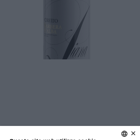
Download
×