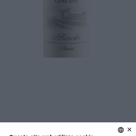
Download
×