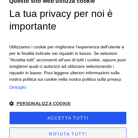
Questo sito web utilizza cookie
La tua privacy per noi è
ENGLISH
importante
ITALIAN
Utilizziamo i cookie per migliorare l'esperienza dell'utente e
per le finalità indicate nei riquadri in basso. Se selezioni
"Accetta tutti" acconsenti all'uso di tutti i cookie, oppure puoi
sceglierei quali ci autorizzi ad utilizzare selezionando i
riquadri in basso. Puoi leggere ulteriori informazioni sulla
nostra politica sui cookie nella nostra politica sulla privacy.
Ceretto Aziende Vitivinicole S.r.l. | Strada
Dettaglio
Provinciale Alba/Barolo | Località San
PERSONALIZZA COOKIE
Cassiano, 34 | 12051 Alba (CN) | Tel.
+39.0173.282582 |
ceretto@ceretto.com
ACCETTA TUTTI
Visite: Tel. +39 0173 268033 |
visit@ceretto.com
RIFIUTA TUTTI