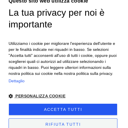
Questo sito web utilizza cookie
La tua privacy per noi è
ENGLISH
importante
ITALIAN
Utilizziamo i cookie per migliorare l'esperienza dell'utente e
per le finalità indicate nei riquadri in basso. Se selezioni
"Accetta tutti" acconsenti all'uso di tutti i cookie, oppure puoi
sceglierei quali ci autorizzi ad utilizzare selezionando i
riquadri in basso. Puoi leggere ulteriori informazioni sulla
nostra politica sui cookie nella nostra politica sulla privacy.
Ceretto Aziende Vitivinicole S.r.l. | Strada
Dettaglio
Provinciale Alba/Barolo | Località San
PERSONALIZZA COOKIE
Cassiano, 34 | 12051 Alba (CN) | Tel.
+39.0173.282582 |
ceretto@ceretto.com
ACCETTA TUTTI
Visite: Tel. +39 0173 268033 |
visit@ceretto.com
RIFIUTA TUTTI