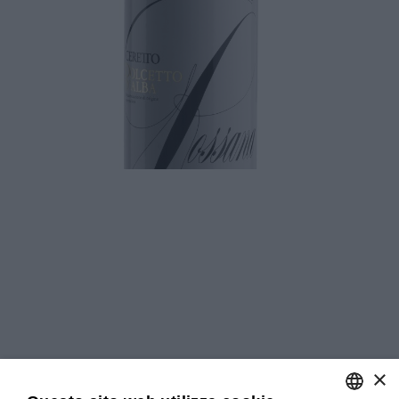
Download
×