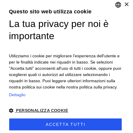
×
Questo sito web utilizza cookie
La tua privacy per noi è
ENGLISH
importante
ITALIAN
Utilizziamo i cookie per migliorare l'esperienza dell'utente e
per le finalità indicate nei riquadri in basso. Se selezioni
"Accetta tutti" acconsenti all'uso di tutti i cookie, oppure puoi
sceglierei quali ci autorizzi ad utilizzare selezionando i
riquadri in basso. Puoi leggere ulteriori informazioni sulla
nostra politica sui cookie nella nostra politica sulla privacy.
Ceretto Aziende Vitivinicole S.r.l. | Strada
Dettaglio
Provinciale Alba/Barolo | Località San
PERSONALIZZA COOKIE
Cassiano, 34 | 12051 Alba (CN) | Tel.
+39.0173.282582 |
ceretto@ceretto.com
ACCETTA TUTTI
Visite: Tel. +39 0173 268033 |