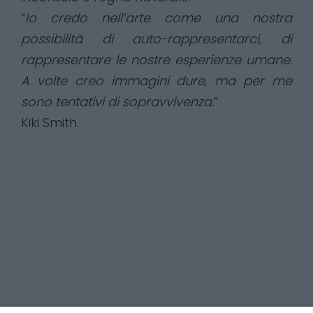
“
Io credo nell’arte come una nostra
possibilità di auto-rappresentarci, di
rappresentare le nostre esperienze umane.
A volte creo immagini dure, ma per me
sono tentativi di sopravvivenza.
”
Kiki Smith.