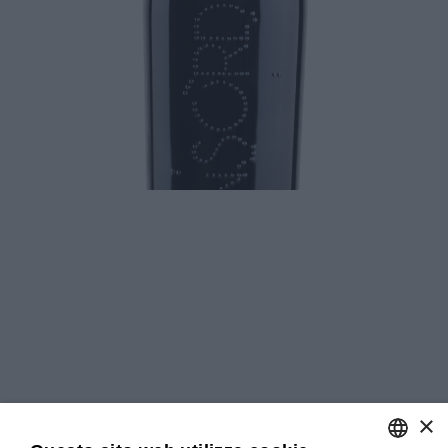
Download
×