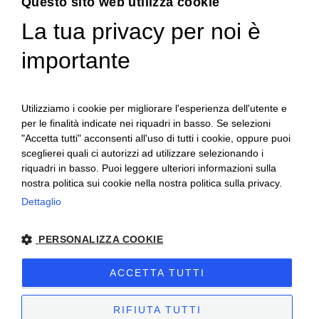
Questo sito web utilizza cookie
La tua privacy per noi è
ENGLISH
importante
ITALIAN
Utilizziamo i cookie per migliorare l'esperienza dell'utente e
per le finalità indicate nei riquadri in basso. Se selezioni
"Accetta tutti" acconsenti all'uso di tutti i cookie, oppure puoi
sceglierei quali ci autorizzi ad utilizzare selezionando i
riquadri in basso. Puoi leggere ulteriori informazioni sulla
nostra politica sui cookie nella nostra politica sulla privacy.
Ceretto Aziende Vitivinicole S.r.l. | Strada
Dettaglio
Provinciale Alba/Barolo | Località San
PERSONALIZZA COOKIE
Cassiano, 34 | 12051 Alba (CN) | Tel.
+39.0173.282582 |
ceretto@ceretto.com
ACCETTA TUTTI
Visite: Tel. +39 0173 268033 |
visit@ceretto.com
RIFIUTA TUTTI