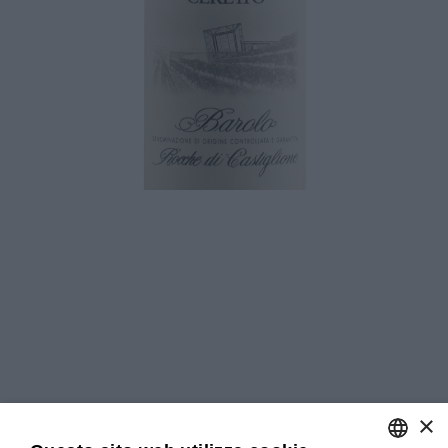
Download
×