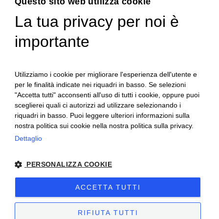
Questo sito web utilizza cookie
La tua privacy per noi è
ENGLISH
importante
ITALIAN
Utilizziamo i cookie per migliorare l'esperienza dell'utente e
per le finalità indicate nei riquadri in basso. Se selezioni
"Accetta tutti" acconsenti all'uso di tutti i cookie, oppure puoi
sceglierei quali ci autorizzi ad utilizzare selezionando i
riquadri in basso. Puoi leggere ulteriori informazioni sulla
nostra politica sui cookie nella nostra politica sulla privacy.
Ceretto Aziende Vitivinicole S.r.l. | Strada
Dettaglio
Provinciale Alba/Barolo | Località San
PERSONALIZZA COOKIE
Cassiano, 34 | 12051 Alba (CN) | Tel.
+39.0173.282582 |
ceretto@ceretto.com
ACCETTA TUTTI
Visite: Tel. +39 0173 268033 |
visit@ceretto.com
RIFIUTA TUTTI