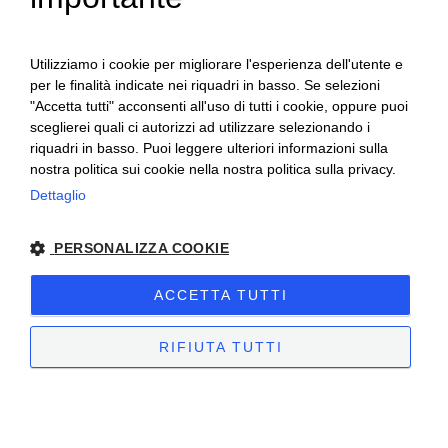
Utilizziamo i cookie per migliorare l'esperienza dell'utente e
per le finalità indicate nei riquadri in basso. Se selezioni
"Accetta tutti" acconsenti all'uso di tutti i cookie, oppure puoi
sceglierei quali ci autorizzi ad utilizzare selezionando i
riquadri in basso. Puoi leggere ulteriori informazioni sulla
nostra politica sui cookie nella nostra politica sulla privacy.
Ceretto Aziende Vitivinicole S.r.l. | Strada
Dettaglio
Provinciale Alba/Barolo | Località San
PERSONALIZZA COOKIE
Cassiano, 34 | 12051 Alba (CN) | Tel.
+39.0173.282582 |
ceretto@ceretto.com
ACCETTA TUTTI
Visite: Tel. +39 0173 268033 |
visit@ceretto.com
RIFIUTA TUTTI
Note legali
|
Cookie policy
|
Privacy policy
|
Codice etico - Legge 231
|
Whistleblowing
STRETTAMENTE NECESSARI